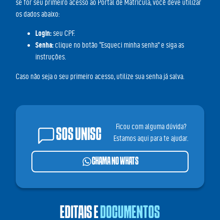
se for seu primeiro acesso ao Portal de Matrícula, você deve utilizar
os dados abaixo:
Login:
seu CPF.
Senha:
clique no botão “Esqueci minha senha” e siga as
instruções.
Caso não seja o seu primeiro acesso, utilize sua senha já salva.
Ficou com alguma dúvida?
SOS UNISC
Estamos aqui para te ajudar.
CHAMA NO WHATS
EDITAIS E
DOCUMENTOS