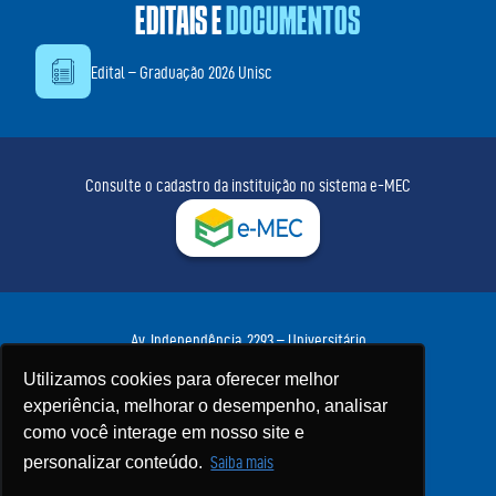
EDITAIS E
DOCUMENTOS
Edital – Graduação 2026 Unisc
Consulte o cadastro da instituição no sistema e-MEC
Av. Independência, 2293 – Universitário
Santa Cruz do Sul – RS • CEP 96815-900
Utilizamos cookies para oferecer melhor
Fone:
(51) 3717-7300
• WhatsApp:
(51) 3717-7425
experiência, melhorar o desempenho, analisar
Política de Privacidade
como você interage em nosso site e
personalizar conteúdo.
Saiba mais